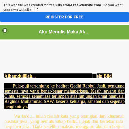
This website was created for free with
Own-Free-Website.com
. Do you want
your own website too?
REGISTER FOR FREE
Aku Menulis Maka Aku Ada
Alhamdulillah...
Puja-puji tersanjung ke hadirat Qadhi Rabbul Jaali, penguasa
semesta raya yang benar-benar mahaperkasa. Kasih sayang dan
Cinta, semoga senantiasa terlimpah atas junjungan umat manusia,
Baginda Muhammad SAW, beserta keluarga, sahabat dan segenap
pengikutnya.
Wa ba'du.. inilah risalah kata
yang terangkai dari khazanah
pustaka jiwa, yang berhulu sikap-berhilir jejak dan bertebar rasa-
berpanen jasa. Tiada sekelilip maksud mengguru aku dan berjual