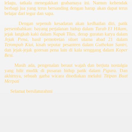
lelagu, tatkala menegakkan grahamaya ini. Namun kehendak
berbagi jua yang terus bersanding dengan harap akan dapat terus
belajar dari tegur dan sapa.
Dengan sepenuh kesadaran akan kedhaifan diri, patik
persembahkan: bayang perjalanan hidup dalam
Turab El Hikam
,
jejak langkah kaki dalam
Napak Tilas
, derap guratan karya dalam
Jejak Pena
, hasil pemotretan siluet ulama abad 21 dalam
Terompah Kiai
, kisah seputar pesantren dalam
Guthekan Santri
,
dan jejak-jejak goresan pena
lain
di kala
seng
ga
ng
dalam
Koper
Besi
.
Masih ada,
pengenalan
beraut wajah
dan berjuta nostalgia
yang hilir mudik di pusaran hidup patik dalam
Pigura
.
Dan
akhirnya, sebuah garba wicara disediakan melalui
Titipan Buat
Merpati
Selamat bersilaturahmi